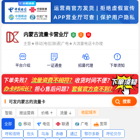
内蒙古流量卡营业厅
主营★移动|电信|联通|广电★大流量电话卡办理
平台介绍
一证通查
招募代理
下单须知
搜索
可发内蒙古的流量卡
收起城市
智能
价格 ↑
流量 ↓
按运营商
全部
移动
电信
联通
广电
宽带
呼和浩特
包头
乌海
赤峰
通辽
鄂尔多斯
呼伦贝尔