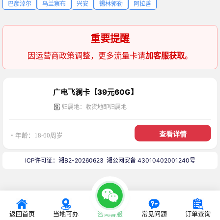
巴彦淖尔
乌兰察布
兴安
锡林郭勒
阿拉善
重要提醒
因运营商政策调整，更多流量卡请
加客服获取
。
广电飞澜卡【39元60G】
归属地：收货地即归属地
查看详情
・年龄：18-60周岁
ICP许可证：湘B2-20260623
湘公网安备 43010402001240号
返回首页
当地可办
咨询客服
常见问题
订单查询