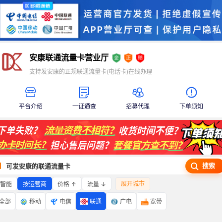
安康联通流量卡营业厅
支持发安康的正规联通流量卡(电话卡)在线办理
平台介绍
一证通查
招募代理
下单须知
搜索
可发安康的联通流量卡
展开城市
智能
价格 ↑
流量 ↓
按运营商
全部
移动
电信
联通
广电
宽带