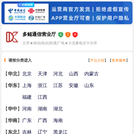
多鲲通信营业厅
主营★移动|电信|联通|广电★大流量电话卡办理
请按分类进入
【
平台介绍
】【
查单撤单
】
【
华北
】
北京
天津
河北
山西
内蒙古
【
华东
】
上海
浙江
江苏
安徽
山东
福建
江西
【
华中
】
河南
湖南
湖北
【
华南
】
广东
广西
海南
【
东北
】
吉林
辽宁
黑龙江