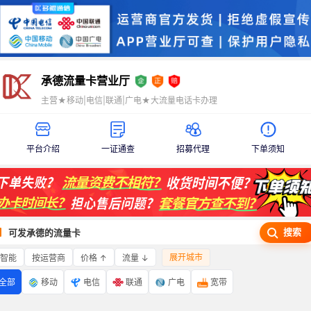
承德流量卡营业厅
主营★移动|电信|联通|广电★大流量电话卡办理
平台介绍
一证通查
招募代理
下单须知
搜索
可发承德的流量卡
展开城市
智能
价格 ↑
流量 ↓
按运营商
全部
移动
电信
联通
广电
宽带