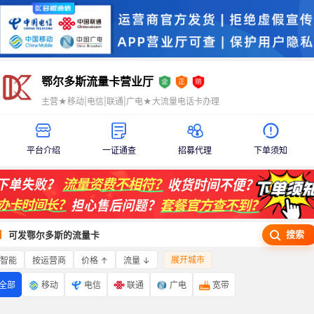
鄂尔多斯流量卡营业厅
主营★移动|电信|联通|广电★大流量电话卡办理
平台介绍
一证通查
招募代理
下单须知
搜索
可发鄂尔多斯的流量卡
展开城市
智能
价格 ↑
流量 ↓
按运营商
全部
移动
电信
联通
广电
宽带