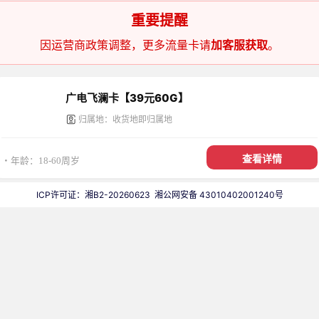
重要提醒
因运营商政策调整，更多流量卡请
加客服获取
。
广电飞澜卡【39元60G】
归属地：收货地即归属地
查看详情
・年龄：18-60周岁
ICP许可证：湘B2-20260623
湘公网安备 43010402001240号