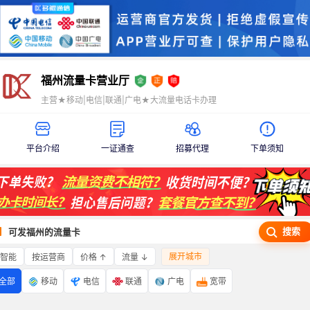
福州流量卡营业厅
主营★移动|电信|联通|广电★大流量电话卡办理
平台介绍
一证通查
招募代理
下单须知
搜索
可发福州的流量卡
展开城市
智能
价格 ↑
流量 ↓
按运营商
全部
移动
电信
联通
广电
宽带