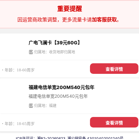
重要提醒
因运营商政策调整，更多流量卡请
加客服获取
。
广电飞澜卡【39元60G】
归属地：收货地即归属地
查看详情
・年龄：18-60周岁
福建电信单宽200M540元包年
福建电信单宽200M540元包年
归属地：福建
查看详情
・年龄：18-65周岁
ICP许可证：湘B2-20260623
湘公网安备 43010402001240号