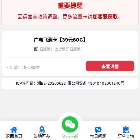
重要提醒
因运营商政策调整，更多流量卡请
加客服获取
。
广电飞澜卡【39元60G】
归属地：收货地即归属地
查看详情
・年龄：18-60周岁
ICP许可证：湘B2-20260623
湘公网安备 43010402001240号
返回首页
当地可办
咨询客服
常见问题
订单查询