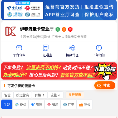
伊春流量卡营业厅
主营★移动|电信|联通|广电★大流量电话卡办理
平台介绍
一证通查
招募代理
下单须知
搜索
可发伊春的流量卡
展开城市
智能
价格 ↑
流量 ↓
按运营商
全部
移动
电信
联通
广电
宽带