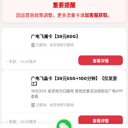
重要提醒
因运营商政策调整，更多流量卡请
加客服获取
。
广电飞澜卡【39元60G】
归属地：收货地即归属地
查看详情
・年龄：18-60周岁
广电飞淼卡【39元55G+100分钟】【仅发浙
江】
39元55G 收货地为归属地 其他优惠活动请前往广电APP
查看
归属地：收货地即归属地
查看详情
・年龄：18-60周岁