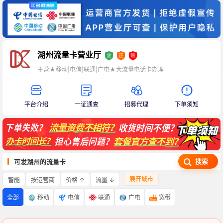
湖州流量卡营业厅
主营★移动|电信|联通|广电★大流量电话卡办理
平台介绍
一证通查
招募代理
下单须知
搜索
可发湖州的流量卡
展开城市
智能
价格 ↑
流量 ↓
按运营商
全部
移动
电信
联通
广电
宽带