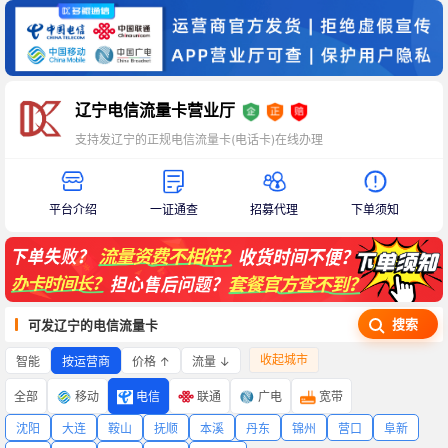
辽宁电信流量卡营业厅
支持发辽宁的正规电信流量卡(电话卡)在线办理
平台介绍
一证通查
招募代理
下单须知
搜索
可发辽宁的电信流量卡
收起城市
智能
价格 ↑
流量 ↓
按运营商
全部
移动
电信
联通
广电
宽带
沈阳
大连
鞍山
抚顺
本溪
丹东
锦州
营口
阜新