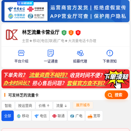
林芝流量卡营业厅
主营★移动|电信|联通|广电★大流量电话卡办理
平台介绍
一证通查
招募代理
下单须知
搜索
可发林芝的流量卡
展开城市
智能
价格 ↑
流量 ↓
按运营商
全部
移动
电信
联通
广电
宽带