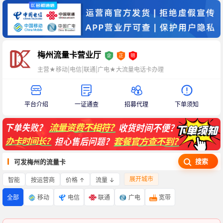
梅州流量卡营业厅
主营★移动|电信|联通|广电★大流量电话卡办理
平台介绍
一证通查
招募代理
下单须知
搜索
可发梅州的流量卡
展开城市
智能
价格 ↑
流量 ↓
按运营商
全部
移动
电信
联通
广电
宽带