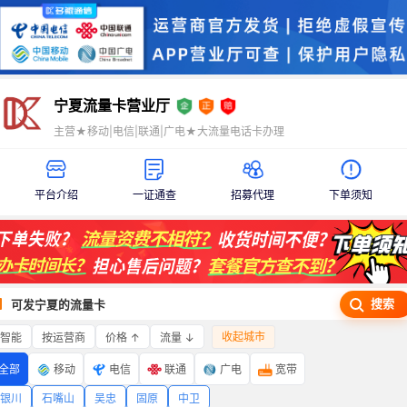
宁夏流量卡营业厅
主营★移动|电信|联通|广电★大流量电话卡办理
平台介绍
一证通查
招募代理
下单须知
搜索
可发宁夏的流量卡
收起城市
智能
价格 ↑
流量 ↓
按运营商
全部
移动
电信
联通
广电
宽带
银川
石嘴山
吴忠
固原
中卫