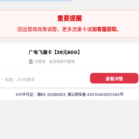
重要提醒
因运营商政策调整，更多流量卡请
加客服获取
。
广电飞澜卡【39元60G】
归属地：收货地即归属地
查看详情
・年龄：18-60周岁
ICP许可证：湘B2-20260623
湘公网安备 43010402001240号