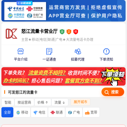
怒江流量卡营业厅
主营★移动|电信|联通|广电★大流量电话卡办理
平台介绍
一证通查
招募代理
下单须知
搜索
可发怒江的流量卡
展开城市
智能
价格 ↑
流量 ↓
按运营商
全部
移动
电信
联通
广电
宽带