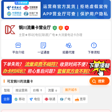
铜川流量卡营业厅
主营★移动|电信|联通|广电★大流量电话卡办理
平台介绍
一证通查
招募代理
下单须知
搜索
可发铜川的流量卡
展开城市
智能
价格 ↑
流量 ↓
按运营商
全部
移动
电信
联通
广电
宽带