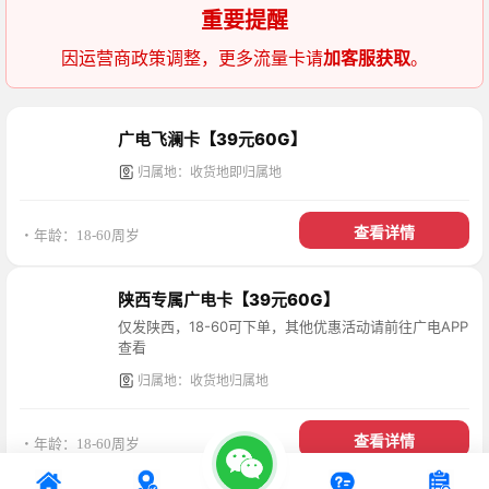
重要提醒
因运营商政策调整，更多流量卡请
加客服获取
。
广电飞澜卡【39元60G】
归属地：收货地即归属地
查看详情
・年龄：18-60周岁
陕西专属广电卡【39元60G】
仅发陕西，18-60可下单，其他优惠活动请前往广电APP
查看
归属地：收货地归属地
查看详情
・年龄：18-60周岁