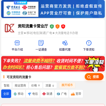
资阳流量卡营业厅
主营★移动|电信|联通|广电★大流量电话卡办理
平台介绍
一证通查
招募代理
下单须知
搜索
可发资阳的流量卡
展开城市
智能
价格 ↑
流量 ↓
按运营商
全部
移动
电信
联通
广电
宽带