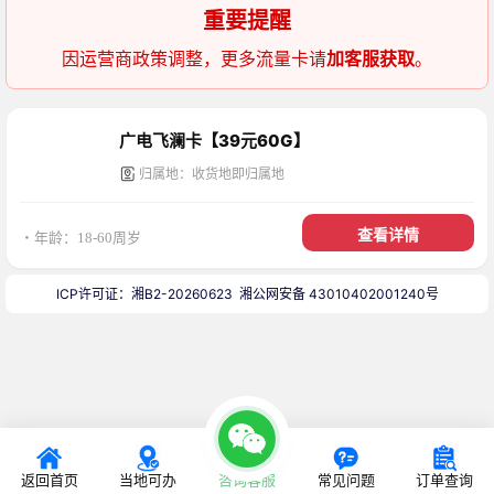
重要提醒
因运营商政策调整，更多流量卡请
加客服获取
。
广电飞澜卡【39元60G】
归属地：收货地即归属地
查看详情
・年龄：18-60周岁
ICP许可证：湘B2-20260623
湘公网安备 43010402001240号
返回首页
当地可办
咨询客服
常见问题
订单查询