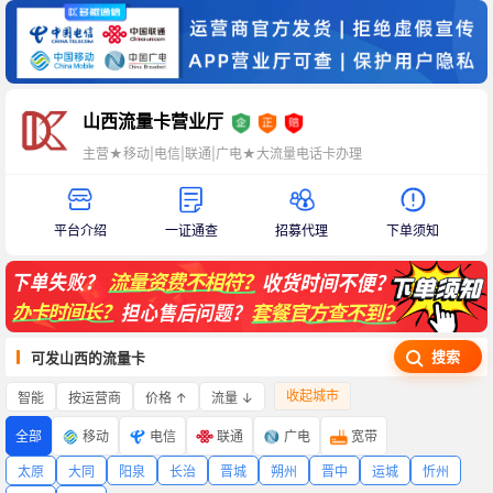
山西流量卡营业厅
主营★移动|电信|联通|广电★大流量电话卡办理
平台介绍
一证通查
招募代理
下单须知
搜索
可发山西的流量卡
收起城市
智能
价格 ↑
流量 ↓
按运营商
全部
移动
电信
联通
广电
宽带
太原
大同
阳泉
长治
晋城
朔州
晋中
运城
忻州