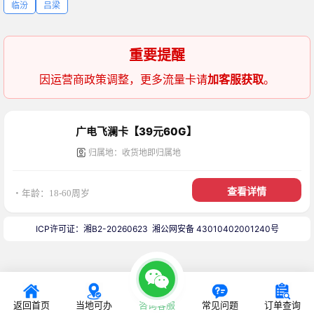
临汾
吕梁
重要提醒
因运营商政策调整，更多流量卡请
加客服获取
。
广电飞澜卡【39元60G】
归属地：收货地即归属地
查看详情
・年龄：18-60周岁
ICP许可证：湘B2-20260623
湘公网安备 43010402001240号
返回首页
当地可办
咨询客服
常见问题
订单查询