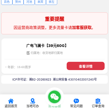
百色
贺州
河池
来宾
崇左
重要提醒
因运营商政策调整，更多流量卡请
加客服获取
。
广电飞澜卡【39元60G】
归属地：收货地即归属地
查看详情
・年龄：18-60周岁
ICP许可证：湘B2-20260623
湘公网安备 43010402001240号
返回首页
当地可办
咨询客服
常见问题
订单查询