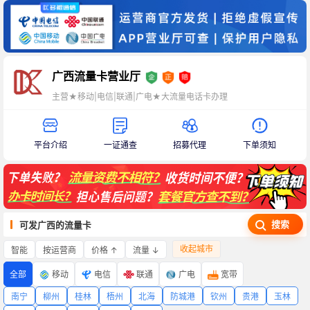
广西流量卡营业厅
主营★移动|电信|联通|广电★大流量电话卡办理
平台介绍
一证通查
招募代理
下单须知
搜索
可发广西的流量卡
收起城市
智能
价格 ↑
流量 ↓
按运营商
全部
移动
电信
联通
广电
宽带
南宁
柳州
桂林
梧州
北海
防城港
钦州
贵港
玉林