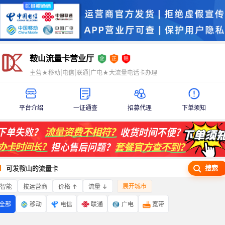
鞍山流量卡营业厅
主营★移动|电信|联通|广电★大流量电话卡办理
平台介绍
一证通查
招募代理
下单须知
搜索
可发鞍山的流量卡
展开城市
智能
价格 ↑
流量 ↓
按运营商
全部
移动
电信
联通
广电
宽带