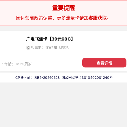
重要提醒
因运营商政策调整，更多流量卡请
加客服获取
。
广电飞澜卡【39元60G】
归属地：收货地即归属地
查看详情
・年龄：18-60周岁
ICP许可证：湘B2-20260623
湘公网安备 43010402001240号