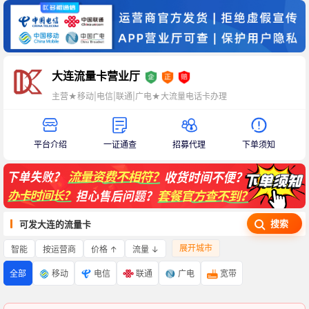
大连流量卡营业厅
主营★移动|电信|联通|广电★大流量电话卡办理
平台介绍
一证通查
招募代理
下单须知
搜索
可发大连的流量卡
展开城市
智能
价格 ↑
流量 ↓
按运营商
全部
移动
电信
联通
广电
宽带