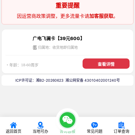
重要提醒
因运营商政策调整，更多流量卡请
加客服获取
。
广电飞澜卡【39元60G】
归属地：收货地即归属地
查看详情
・年龄：18-60周岁
ICP许可证：湘B2-20260623
湘公网安备 43010402001240号
返回首页
当地可办
咨询客服
常见问题
订单查询