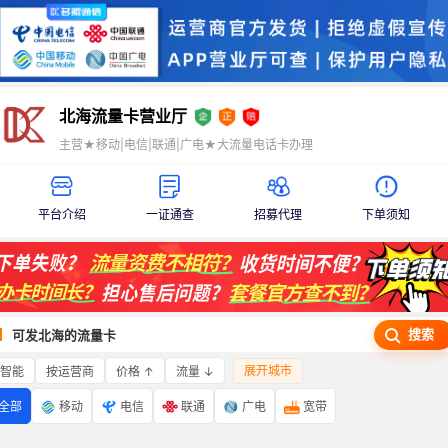
北海流量卡营业厅
主营★移动|电信|联通|广电★大流量电话卡办理
平台介绍
一证通查
招募代理
下单须知
搜索
可发北海的流量卡
展开城市
智能
价格 ↑
流量 ↓
按运营商
全部
移动
电信
联通
广电
宽带