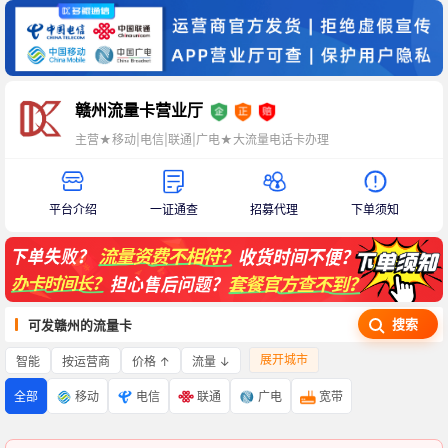
赣州流量卡营业厅
主营★移动|电信|联通|广电★大流量电话卡办理
平台介绍
一证通查
招募代理
下单须知
搜索
可发赣州的流量卡
展开城市
智能
价格 ↑
流量 ↓
按运营商
全部
移动
电信
联通
广电
宽带