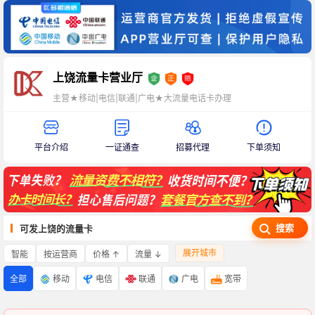
上饶流量卡营业厅
主营★移动|电信|联通|广电★大流量电话卡办理
平台介绍
一证通查
招募代理
下单须知
搜索
可发上饶的流量卡
展开城市
智能
价格 ↑
流量 ↓
按运营商
全部
移动
电信
联通
广电
宽带