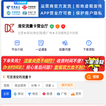
淮安流量卡营业厅
主营★移动|电信|联通|广电★大流量电话卡办理
平台介绍
一证通查
招募代理
下单须知
搜索
可发淮安的流量卡
展开城市
智能
价格 ↑
流量 ↓
按运营商
全部
移动
电信
联通
广电
宽带