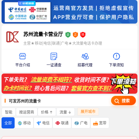
苏州流量卡营业厅
主营★移动|电信|联通|广电★大流量电话卡办理
平台介绍
一证通查
招募代理
下单须知
搜索
可发苏州的流量卡
展开城市
智能
价格 ↑
流量 ↓
按运营商
全部
移动
电信
联通
广电
宽带