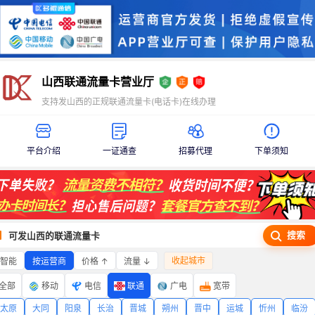
山西联通流量卡营业厅
支持发山西的正规联通流量卡(电话卡)在线办理
平台介绍
一证通查
招募代理
下单须知
搜索
可发山西的联通流量卡
收起城市
智能
价格 ↑
流量 ↓
按运营商
全部
移动
电信
联通
广电
宽带
太原
大同
阳泉
长治
晋城
朔州
晋中
运城
忻州
临汾