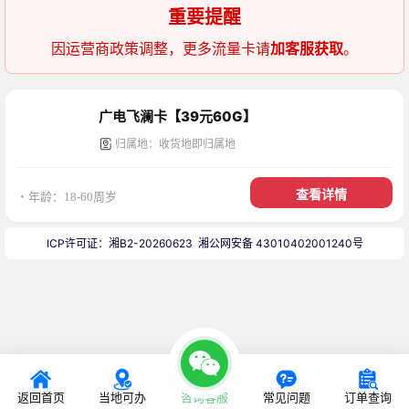
重要提醒
因运营商政策调整，更多流量卡请
加客服获取
。
广电飞澜卡【39元60G】
归属地：收货地即归属地
查看详情
・年龄：18-60周岁
ICP许可证：湘B2-20260623
湘公网安备 43010402001240号
返回首页
当地可办
咨询客服
常见问题
订单查询