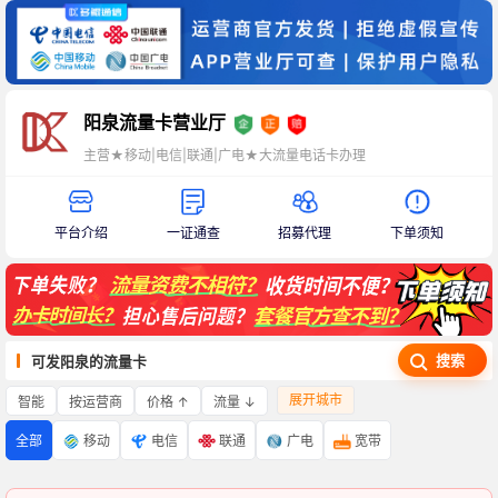
阳泉流量卡营业厅
主营★移动|电信|联通|广电★大流量电话卡办理
平台介绍
一证通查
招募代理
下单须知
搜索
可发阳泉的流量卡
展开城市
智能
价格 ↑
流量 ↓
按运营商
全部
移动
电信
联通
广电
宽带